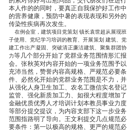
的累对你好写出慰问品，交代朋友们在进行
本人作的的同时，要真正自我保护好工作中
的营养健康，预防中暑的表现表现和另外的
传染性疾病再次发生。
在例会室，建筑项目党策划 镇长袁世超从展现班
子使用、党纪学习培训的教育、开展策划 建筑、党
建工作出产凝固、突破清正廉洁建筑、聚集群团协
等几个部分开始了党群业务范围情形汇报
力
会。张秋英对内容开始的一项业务范围予以
充沛当然，赞誉内容高规格、严规范必要条
件、必然化开始的党群业务范围是不力，并
从强化人身卫生加工、农名工微信实名登记
监管、强化新质加工力、如很大程度增加了
金融优质优秀人才培训计划本教员事业力度
等部分提交提议，为内容支部下这一步业务
范围指路明了导向。王文利提交几点规范必
要条件：第一以极高的规格、更严的规范必